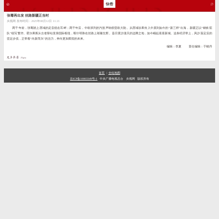
张骞再出发 丝路新疆正当时
央视网 发布时间：2025年08月12日 11:21
两千年前，张骞踏上西域的足音犹在耳畔；两千年后，中欧班列的汽笛声响彻亚欧大陆。从西域珍果传入中原到如今的“新三样”出海，新疆正以“钢铁驼
队”续写繁华。霍尔果斯从古老驿站变身国际枢纽，喀什明珠在丝路上璀璨生辉。昔日黄沙漫天的边陲之地，如今崛起座座新城。这条经济带上，风沙落定后的
坚定步伐，正带着“向新而兴”的活力，奔向更加辉煌的未来。
编辑：李夏
责任编辑：于晓丹
首页
|
全站地图
京ICP备10003349号-1
中央广播电视总台
央视网
版权所有