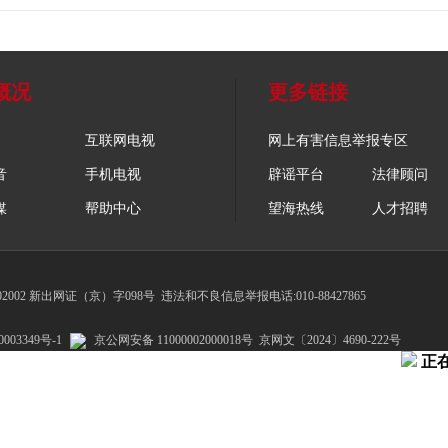
概况
更多链接
互联网电视
网上有害信息举报专区
音
手机电视
辟谣平台
法律顾问
媒
帮助中心
望海热线
人才招聘
002 新出网证（京）字098号
违法和不良信息举报电话:010-88427865
003349号-1
京公网安备 11000002000018号
京网文〔2024〕4690-222号
正