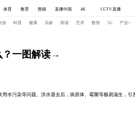
体育
教育
熊猫
直播中国
4K
CCTV.直播
式妙语
主持人
下载央视影音
热解读
天天学习
旅游
科普
健康
乐龄
阅读
艺术
数智
5G
产业+
纪录片网
国家大剧院
大型活动
么？一图解读→
科技
法治
文娱
人物
公益
图片
习式妙语
央视快评
央视网评
光华锐评
锋面
频道
VR/AR
4K专区
全景新闻
用水污染等问题。洪水退去后，病原体、霉菌等极易滋生，引
请入列
人生第一次
人生第二次
冬奥会
CBA
NBA
中超
国足
国际足球
网球
综
体育江湖
文化体育
冰雪道路
足球道路