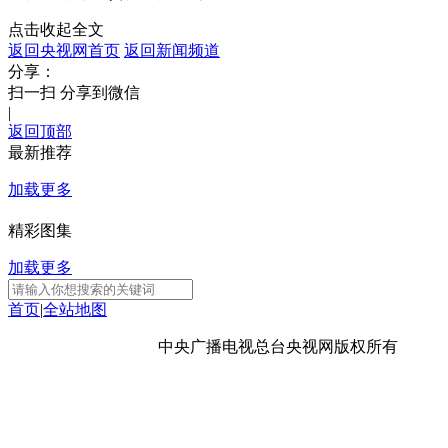
点击收起全文
财经
教育
乡村振兴
生态环境
一带一路
返回央视网首页
返回新闻频道
大国智造
大国展会
大国保险
云顶对话
分享：
扫一扫 分享到微信
|
返回顶部
最新推荐
加载更多
CCTV.节目官网
直播
节目单
栏目
片库
精彩图集
加载更多
首页
|
全站地图
京ICP备10003349号-1
中央广播电视总台
央视网
版权所有