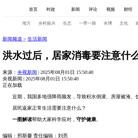
首页
时政
新闻
评论
视频
财经
人民领袖习近平
直播
海外频道
片库
iPanda
栏目大全
联播+
English
中国领导人
节目单
Монгол
听音
央视快评
微视频
习
地方
乡村振兴
生态
一带一路
央博
文化
新闻
新闻频道
>
生活新闻
总台春晚
网络春晚
共产党员网
秧纪录
洪水过后，居家消毒要注意什
新闻
国内
国际
评论
经济
军事
来源：
央视新闻
| 2025年08月01日 15:50:40
央视新闻 | 2025年08月01日 15:50:40
人民领袖习近平
联播+
热解读
天天学习
正在加载
视频
小央视频
小央直播
直播中国
熊猫
近期，我国多地强降雨频发，导致积水倒灌、房屋被淹、饮
现场
前线
比划
快看
蓝海中国
新兵
居民返家正常生活需要注意什么？
一图解读
帮助大家科学应对，
守护健康
。
体育
直播
竞猜
2026年世界杯
2026年
VIP会员
CCTV奥林匹克频道
生活体育大会
编辑：邢斯馨
责任编辑：刘亮