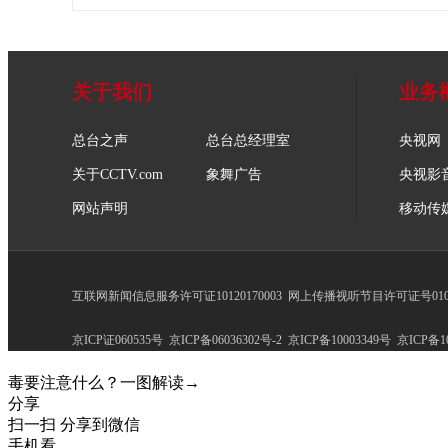
关于我们
业务
总台之声
总台总经理室
央视网
关于CCTV.com
象舞广告
央视影
网站声明
移动传
互联网新闻信息服务许可证10120170003
网上传播视听节目许可证号0102
京ICP证060535号
京ICP备06036302号-2
京ICP备10003349号
京ICP备10
毒要注意什么？一图解读→
分享
扫一扫 分享到微信
手机看