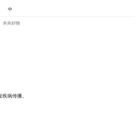
中
央央好物
发疾病传播。
合体育
亚冬会