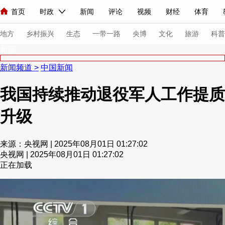
首页
时政
新闻
评论
视频
财经
体育
人民领袖习近平
直播
海外频道
片库
iPanda
栏目大全
联播+
English
中国领导人
节目单
Монгол
听音
央视快评
微视频
习式妙语
主持人
下
地方
乡村振兴
生态
一带一路
央博
文化
旅游
科普
新闻
新闻频道
>
中国新闻
总台春晚
网络春晚
共产党员网
秧纪录
纪录片网
我国持续推动退役军人工作提质
升级
新闻
国内
国际
评论
经济
军事
科技
法
人民领袖习近平
联播+
热解读
天天学习
习式妙语
来源：央视网 | 2025年08月01日 01:27:02
央视网 | 2025年08月01日 01:27:02
视频
小央视频
小央直播
直播中国
熊猫频道
V
正在加载
现场
前线
比划
快看
蓝海中国
新兵请入列
体育
直播
竞猜
2026年世界杯
2026年冬奥会
VIP会员
CCTV奥林匹克频道
生活体育大会
体育江湖