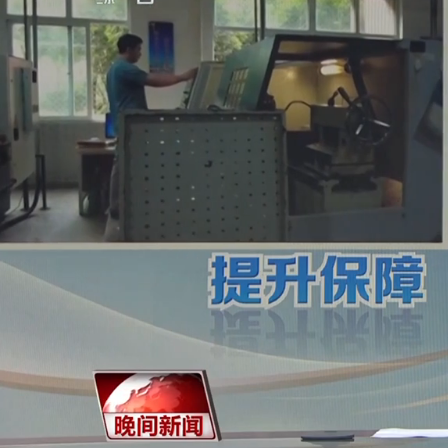
财经
教育
乡村振兴
生态环境
一带一路
央博
大国智造
大国展会
大国保险
云顶对话
云起
超
CCTV.节目官网
直播
节目单
栏目
片库
热播榜