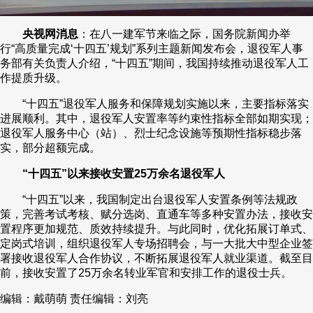
央视网消息
：在八一建军节来临之际，国务院新闻办举
行“高质量完成‘十四五’规划”系列主题新闻发布会，退役军人事
务部有关负责人介绍，“十四五”期间，我国持续推动退役军人工
作提质升级。
“十四五”退役军人服务和保障规划实施以来，主要指标落实
进展顺利。其中，退役军人安置率等约束性指标全部如期实现；
退役军人服务中心（站）、烈士纪念设施等预期性指标稳步落
实，部分超额完成。
“十四五”以来接收安置25万余名退役军人
“十四五”以来，我国制定出台退役军人安置条例等法规政
策，完善考试考核、赋分选岗、直通车等多种安置办法，接收安
置程序更加规范、质效持续提升。与此同时，优化拓展订单式、
定岗式培训，组织退役军人专场招聘会，与一大批大中型企业签
署接收退役军人合作协议，不断拓展退役军人就业渠道。截至目
前，接收安置了25万余名转业军官和安排工作的退役士兵。
编辑：戴萌萌
责任编辑：刘亮