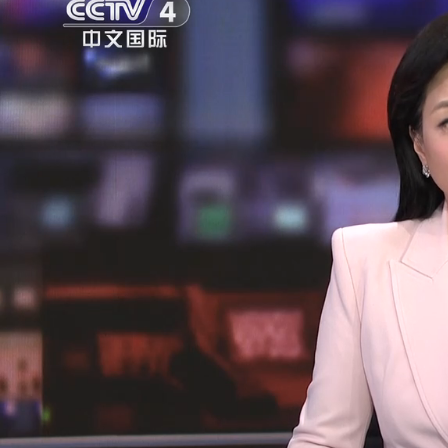
财经
教育
乡村振兴
生态环境
一带一路
央博
大国智造
大国展会
大国保险
云顶对话
云起
超
CCTV.节目官网
直播
节目单
栏目
片库
热播榜