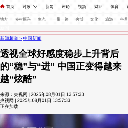
首页
时政
新闻
评论
视频
财经
体育
人民领袖习近平
直播
海外频道
片库
iPanda
栏目大全
联播+
English
中国领导人
节目单
Монгол
听音
央视快评
微视频
习式妙语
主持人
下
地方
乡村振兴
生态
一带一路
央博
文化
旅游
科普
新闻
新闻频道
>
中国新闻
总台春晚
网络春晚
共产党员网
秧纪录
纪录片网
透视全球好感度稳步上升背后
的“稳”与“进” 中国正变得越来
新闻
国内
国际
评论
经济
军事
科技
法
人民领袖习近平
联播+
热解读
天天学习
习式妙语
越“炫酷”
视频
小央视频
小央直播
直播中国
熊猫频道
V
来源：央视网 | 2025年08月01日 13:57:33
现场
前线
比划
快看
蓝海中国
新兵请入列
央视网 | 2025年08月01日 13:57:33
正在加载
体育
直播
竞猜
2026年世界杯
2026年冬奥会
VIP会员
CCTV奥林匹克频道
生活体育大会
体育江湖