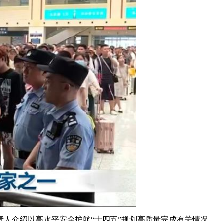
艺术
汽车
数智
5G
产业+
时尚
天气
才艺
网展
央央好物
负责人介绍以高水平安全护航“十四五”规划高质量完成有关情况。