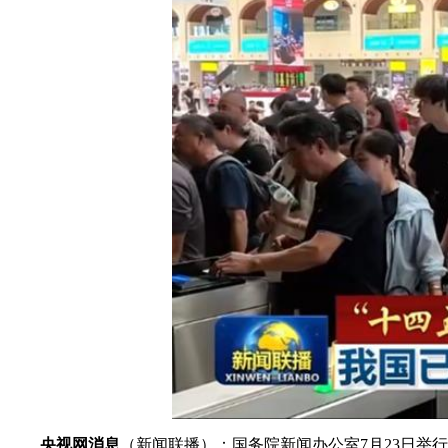
财经
教育
乡村振兴
生态环境
一带一路
大国智造
大国展会
大国保险
云顶对话
CCTV.节目官网
直播
节目单
栏目
片库
央视网消息
（新闻联播）：国务院新闻办公室7月23日举