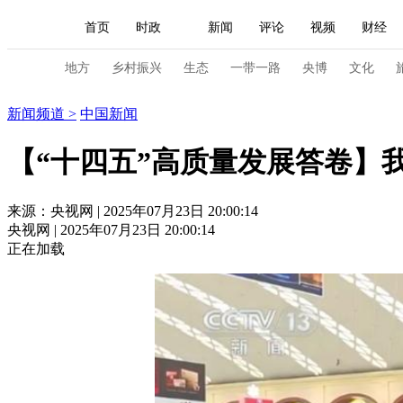
首页
时政
新闻
评论
视频
财经
人民领袖习近平
直播
海外频道
片库
iPanda
栏目大全
联播+
English
中国领导人
节目单
Монгол
听音
央视快评
微视频
习
地方
乡村振兴
生态
一带一路
央博
文化
新闻
新闻频道
>
中国新闻
总台春晚
网络春晚
共产党员网
秧纪录
【“十四五”高质量发展答卷】
新闻
国内
国际
评论
经济
军事
来源：央视网 | 2025年07月23日 20:00:14
央视网 | 2025年07月23日 20:00:14
人民领袖习近平
联播+
热解读
天天学习
正在加载
视频
小央视频
小央直播
直播中国
熊猫
现场
前线
比划
快看
蓝海中国
新兵
体育
直播
竞猜
2026年世界杯
2026年
VIP会员
CCTV奥林匹克频道
生活体育大会