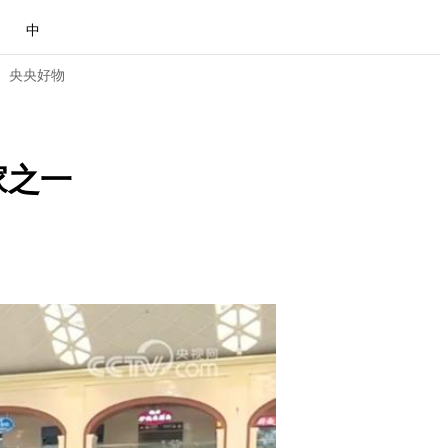
中
央央好物
家之一
合体育
亚冬会