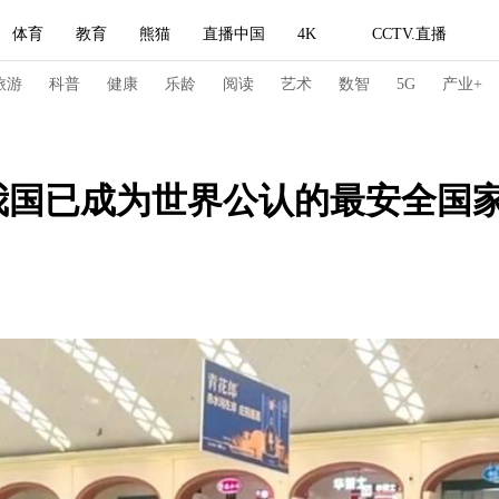
体育
教育
熊猫
直播中国
4K
CCTV.直播
式妙语
主持人
下载央视影音
热解读
天天学习
旅游
科普
健康
乐龄
阅读
艺术
数智
5G
产业+
纪录片网
国家大剧院
大型活动
我国已成为世界公认的最安全国
科技
法治
文娱
人物
公益
图片
习式妙语
央视快评
央视网评
光华锐评
锋面
频道
VR/AR
4K专区
全景新闻
请入列
人生第一次
人生第二次
冬奥会
CBA
NBA
中超
国足
国际足球
网球
综
体育江湖
文化体育
冰雪道路
足球道路