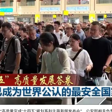
央博
非遗
文化
旅游
科普
健康
乐龄
阅读
云起
超级工厂
智敬中国
全民健康
颜选攻略
海洋
热播榜
总台企业白名单
行“高质量完成‘十四五’规划系列主题新闻发布会”，公安部相关