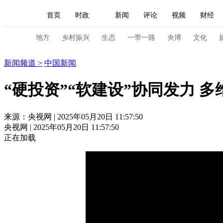
首页
时政
新闻
评论
视频
财经
人民领袖习近平
直播
海外频道
片库
iPanda
栏目大全
联播+
English
中国领导人
节目单
Монгол
听音
央视快评
微视频
习
地方
乡村振兴
生态
一带一路
央博
文化
新闻
新闻频道
>
中国新闻
总台春晚
网络春晚
共产党员网
秧纪录
“硬投资”“软建设”协同发力 多
新闻
国内
国际
评论
经济
军事
来源：央视网 | 2025年05月20日 11:57:50
央视网 | 2025年05月20日 11:57:50
人民领袖习近平
联播+
热解读
天天学习
正在加载
视频
小央视频
小央直播
直播中国
熊猫
现场
前线
比划
快看
蓝海中国
新兵
体育
直播
竞猜
2026年世界杯
2026年
VIP会员
CCTV奥林匹克频道
生活体育大会