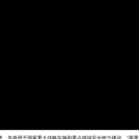
央博
非遗
文化
旅游
科普
健康
乐龄
阅读
云起
超级工厂
智敬中国
全民健康
颜选攻略
海洋
热播榜
总台企业白名单
国债，专项用于国家重大战略实施和重点领域安全能力建设。“两