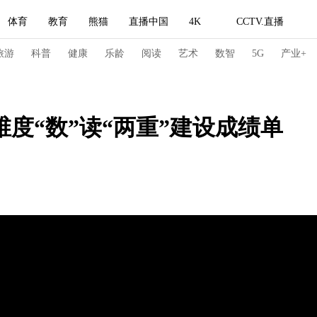
体育
教育
熊猫
直播中国
4K
CCTV.直播
式妙语
主持人
下载央视影音
热解读
天天学习
旅游
科普
健康
乐龄
阅读
艺术
数智
5G
产业+
纪录片网
国家大剧院
大型活动
维度“数”读“两重”建设成绩单
科技
法治
文娱
人物
公益
图片
习式妙语
央视快评
央视网评
光华锐评
锋面
频道
VR/AR
4K专区
全景新闻
请入列
人生第一次
人生第二次
冬奥会
CBA
NBA
中超
国足
国际足球
网球
综
体育江湖
文化体育
冰雪道路
足球道路