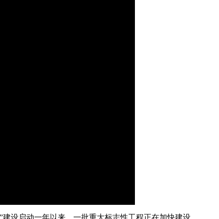
艺术
汽车
数智
5G
产业+
时尚
天气
才艺
网展
央央好物
重”建设启动一年以来，一批重大标志性工程正在加快建设。