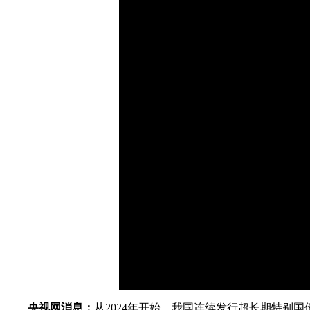
财经
教育
乡村振兴
生态环境
一带一路
大国智造
大国展会
大国保险
云顶对话
CCTV.节目官网
直播
节目单
栏目
片库
央视网消息：
从2024年开始，我国连续发行超长期特别