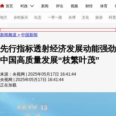
首页
时政
新闻
评论
视频
财经
体育
人民领袖习近平
直播
海外频道
片库
iPanda
栏目大全
联播+
English
中国领导人
节目单
Монгол
听音
央视快评
微视频
习式妙语
主持人
下
地方
乡村振兴
生态
一带一路
央博
文化
旅游
科普
新闻
新闻频道
>
中国新闻
总台春晚
网络春晚
共产党员网
秧纪录
纪录片网
先行指标透射经济发展动能强劲
中国高质量发展“枝繁叶茂”
新闻
国内
国际
评论
经济
军事
科技
法
人民领袖习近平
联播+
热解读
天天学习
习式妙语
来源：央视网 | 2025年05月17日 16:41:44
央视网 | 2025年05月17日 16:41:44
视频
小央视频
小央直播
直播中国
熊猫频道
V
正在加载
现场
前线
比划
快看
蓝海中国
新兵请入列
体育
直播
竞猜
2026年世界杯
2026年冬奥会
VIP会员
CCTV奥林匹克频道
生活体育大会
体育江湖