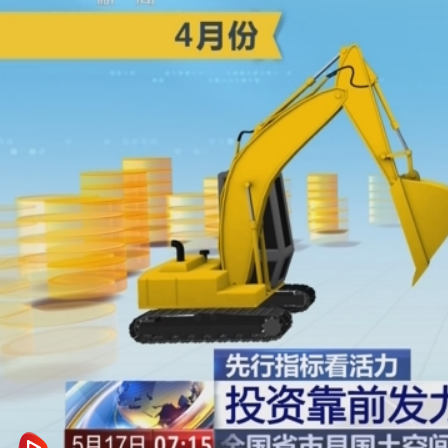
财经
教育
乡村振兴
生态环境
一带一路
央博
大国智造
大国展会
大国保险
云顶对话
云起
超
CCTV.节目官网
直播
节目单
栏目
片库
热播榜