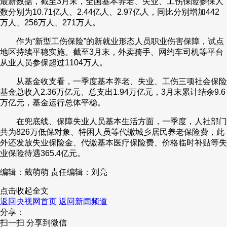
最新数据，截至3月末，全国基本养老、失业、工伤保险参保人
数分别为10.71亿人、2.44亿人、2.97亿人，同比分别增加442
财经
教育
乡村振兴
生态环境
一带一路
央博
万人、256万人、271万人。
大国智造
大国展会
大国保险
云顶对话
云起
超
作为“新型工伤保险”的新就业形态人员职业伤害保障，试点
地区持续平稳实施。截至3月末，外卖骑手、网约车司机等平台
从业人员参保超过1104万人。
从基金收支看，一季度基本养老、失业、工伤三项社会保险
基金总收入2.36万亿元、总支出1.94万亿元，3月末累计结余9.6
CCTV.节目官网
直播
节目单
栏目
片库
热播榜
万亿元，基金运行总体平稳。
在兜底线、保障失业人员基本生活方面，一季度，人社部门
共为826万低保对象、特困人员等代缴城乡居民养老保险费，此
外还发放失业保险金、代缴基本医疗保险费、价格临时补贴等失
业保险待遇365.4亿元。
编辑：戴萌萌
责任编辑：刘亮
点击收起全文
返回央视网首页
返回新闻频道
分享：
扫一扫 分享到微信