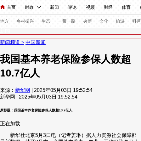
首页
时政
新闻
评论
视频
财经
体育
人民领袖习近平
直播
海外频道
片库
iPanda
栏目大全
联播+
English
中国领导人
节目单
Монгол
听音
央视快评
微视频
习式妙语
主持人
下
地方
乡村振兴
生态
一带一路
央博
文化
旅游
科普
新闻
新闻频道
>
中国新闻
总台春晚
网络春晚
共产党员网
秧纪录
纪录片网
我国基本养老保险参保人数超
10.7亿人
新闻
国内
国际
评论
经济
军事
科技
法
人民领袖习近平
联播+
热解读
天天学习
习式妙语
来源：
新华网
| 2025年05月03日 19:52:54
新华网 | 2025年05月03日 19:52:54
视频
小央视频
小央直播
直播中国
熊猫频道
V
现场
前线
比划
快看
蓝海中国
新兵请入列
原标题：我国基本养老保险参保人数超10.7亿人
正在加载
体育
直播
竞猜
2026年世界杯
2026年冬奥会
新华社北京5月3日电（记者姜琳）据人力资源社会保障部
VIP会员
CCTV奥林匹克频道
生活体育大会
体育江湖