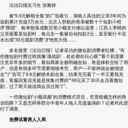
法治日报实习生 张雅婷
财经
教育
乡村振兴
生态环境
一带一路
央博
被“9.9元解锁全集”的广告吸引，湖南人高佳的父亲3年间为
大国智造
大国展会
大国保险
云顶对话
云起
超
追剧累计充值3万余元；北京人郭航的母亲被数十个短剧小程
序“围猎”，账单散落成数百笔小额支付难以追查；江苏人李晴的
父亲观看某短剧时，每点击一集被自动扣款2元，直至银行卡流
水出现“30元观影消费”才恍然大悟……
多名接受《法治日报》记者采访的微短剧消费者吐槽，“有
些微短剧付费过程就像‘谍战剧’，处处都在玩心眼”“看个剧需要
CCTV.节目官网
直播
节目单
栏目
片库
热播榜
注意非常多的细节，看似商家全都明确告知，将选择权交给了用
户，但是有很多环节需要细细考究，用户一不留神就会被绕进
去”“广告写了9.9元解锁本剧全集，结果充完看了一半又要我充
值，客服回复说充值是按集付费的”“49元买了30天会员看微短
剧，过了两天就说我会员过期了”。
一些微短剧“小额高频”的消费模式背后，究竟暗藏怎样的商
业陷阱？又是怎样将部分中老年人拖入充值漩涡的？记者对此进
行了调查。
免费试看诱人入局