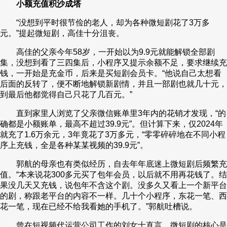
小额充值积沙成塔
“没想到平时很节俭的老人，却为各种微短剧花了3万多
元。”提起微短剧，高佳十分沮丧。
高佳的父亲今年58岁，一开始以为9.9元就能解锁全部剧
集，没想到看了三四集后，小程序又提示余额不足，要求继续充
钱，一开始是充金币，后来是买短剧会员卡。“他说自己太想看
后面的反转了，便不断地解锁新剧情，并且一部剧也就几十元，
到最后他都觉得自己只花了几百元。”
直到家里人浏览了父亲微信账单里3年内的花销才发现，“的
确都是小额账单，最高不超过39.9元”。但计算下来，仅2024年
就充了1.6万余元，3年竟花了3万多元，“零零碎碎地在不同小程
序上充钱，全是各种某某视频的39.9元”。
郭航的母亲也有类似经历，自去年年底迷上微短剧后频繁充
值。“本来说花300多元买了包年会员，以后就不用再花钱了。结
果没几天又充钱，说包年不含这个剧。没多久又看上一个新平台
的剧，称跟老平台的内容不一样。几十个小程序，东花一笔、西
花一笔，现在已经不给我看她的手机了。”郭航吐槽说。
曾在短视频代运营公司工作的刘女士直言，微短剧的核心是