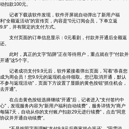
动扣款100元。
记者下载该软件发现，软件开屏就自动弹出了新用户福
利“全额返活动”的宣传页，内容是“0元订阅会员，下单立返
9.9”，并有限定的支付方式。
支付页面的订单信息显示：0元看剧，付款并开通后全额返
还。
此时，真正的文字“陷阱”正在等待用户，重点就在于“付款并
开通”这5个字。
记者成功支付9.9元后，软件紧接着弹出页面，写着“恭喜您
成为周会员！您9.9元的返现机会待领取。您已取消开通，默认
不参与返现活动”，页面下方设置了显眼的黄色按钮“抓住机会，
去开通”。
在点击黄色按钮选择继续“开通”后，记者进入“支付签约中
心”，发现服务内容为“新用户福利自动续费”，服务详情为“商户
每隔7天，自动从你的支付账户扣款29元进行续费”，点击“同意
协议并开通自动续费”。
“不是按照字面理解‘支付9.9元后商家就会返还’。”田雪说，