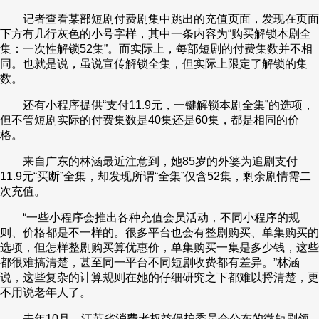
记者查看某部短剧付费剧集中跳出的充值页面，发现在页面
下方有几行灰色的小号字样，其中一条内容为“购买解锁本剧全
集：一次性解锁52集”。而实际上，每部短剧的付费集数并不相
同。也就是说，虽说宣传解锁全集，但实际上限定了解锁的集
数。
还有小程序提供“支付11.9元，一键解锁本剧全集”的选项，
但不管短剧实际的付费集数是40集还是60集，都是相同的价
格。
来自广东的林涵最近注意到，她85岁的外婆为追剧支付
11.9元“买断”全集，却发现所谓“全集”仅含52集，剩余剧情需二
次充值。
“一些小程序会推出各种充值会员活动，不同小程序的规
则、价格都是不一样的。很多平台也会有整剧购买、单集购买的
选项，但怎样整剧购买算优惠价，单集购买一集是多少钱，这些
都很难搞清楚，甚至同一平台不同短剧收费都有差异。”林涵
说，这些复杂的计算规则在她的仔细研究之下都难以捋清楚，更
不用说老年人了。
去年10月，江苏省消费者权益保护委员会公布的微短剧领