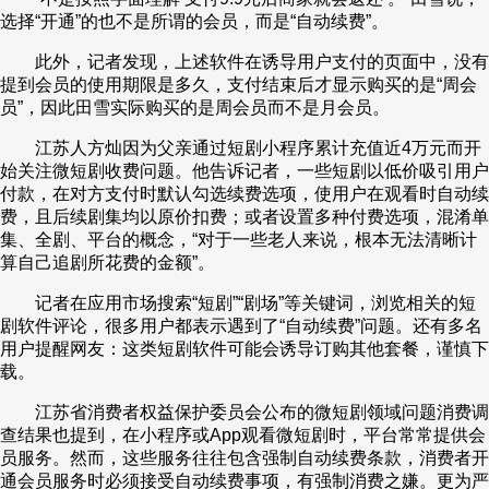
选择“开通”的也不是所谓的会员，而是“自动续费”。
此外，记者发现，上述软件在诱导用户支付的页面中，没有
提到会员的使用期限是多久，支付结束后才显示购买的是“周会
员”，因此田雪实际购买的是周会员而不是月会员。
江苏人方灿因为父亲通过短剧小程序累计充值近4万元而开
始关注微短剧收费问题。他告诉记者，一些短剧以低价吸引用户
付款，在对方支付时默认勾选续费选项，使用户在观看时自动续
费，且后续剧集均以原价扣费；或者设置多种付费选项，混淆单
集、全剧、平台的概念，“对于一些老人来说，根本无法清晰计
算自己追剧所花费的金额”。
记者在应用市场搜索“短剧”“剧场”等关键词，浏览相关的短
剧软件评论，很多用户都表示遇到了“自动续费”问题。还有多名
用户提醒网友：这类短剧软件可能会诱导订购其他套餐，谨慎下
载。
江苏省消费者权益保护委员会公布的微短剧领域问题消费调
查结果也提到，在小程序或App观看微短剧时，平台常常提供会
员服务。然而，这些服务往往包含强制自动续费条款，消费者开
通会员服务时必须接受自动续费事项，有强制消费之嫌。更为严