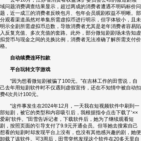
域问题消费调查结果显示，超过两成的消费者遭遇不明码标价问
题，近一成三的消费者反映包月、包年会员观剧权益不明晰。部
分观看渠道虽然对单集所需虚拟币进行明示，但字体较小，且未
明示全剧所需虚拟币总数，导致消费者尤其是老年消费者容易陷
入反复充值、多次充值的套路。此外，部分微短剧剧场未告知虚
拟货币与现金之间的兑换比例，消费者无法准确了解所需支付价
格。
自动续费连环扣款
平台玩转文字游戏
“因为想看微短剧被骗了100元。”在吉林工作的田雪说，自
己去年用短剧软件时不仅遇到虚假宣传，还在不知情中被自动扣
费4次共计100元。
“这件事发生在2024年12月，一天我在短视频软件中刷到一
部短剧，被它的类型和内容吸引后，我根据指令点击下载了‘××
爱刷’软件。”田雪告诉记者，下载软件后，她为了继续观看短
剧，按照页面的引导支付了9.9元开通会员。但等她去搜索自己
想看的短剧时却发现平台上没有，也没有其他感兴趣的剧，她便
卸载了该软件。可3周后，田雪突然发现这个软件在20多天里自