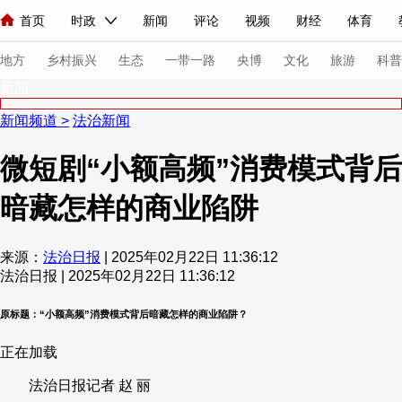
首页
时政
新闻
评论
视频
财经
体育
人民领袖习近平
直播
海外频道
片库
iPanda
栏目大全
联播+
English
中国领导人
节目单
Монгол
听音
央视快评
微视频
习式妙语
主持人
下
地方
乡村振兴
生态
一带一路
央博
文化
旅游
科普
新闻
新闻频道
>
法治新闻
总台春晚
网络春晚
共产党员网
秧纪录
纪录片网
微短剧“小额高频”消费模式背后
暗藏怎样的商业陷阱
新闻
国内
国际
评论
经济
军事
科技
法
人民领袖习近平
联播+
热解读
天天学习
习式妙语
来源：
法治日报
| 2025年02月22日 11:36:12
法治日报 | 2025年02月22日 11:36:12
视频
小央视频
小央直播
直播中国
熊猫频道
V
现场
前线
比划
快看
蓝海中国
新兵请入列
原标题：“小额高频”消费模式背后暗藏怎样的商业陷阱？
正在加载
体育
直播
竞猜
2026年世界杯
2026年冬奥会
法治日报记者 赵 丽
VIP会员
CCTV奥林匹克频道
生活体育大会
体育江湖