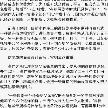
情绪反应和付费意向，为了吸引观众付费，平台一般会先让他们
免费看，然后再“卡点”收费。“有的写剧本时就已经标记好了，告
诉制作人到哪一集哪个部分可以‘付费卡点’，因为这时观众情绪
已经达到顶峰，只要掐断，大概率会付费收看。”
记者了解到，目前小程序上的微短剧主要有两种收费形式，
一种是充值虚拟货币，进行单集付费，每集价格从几毛至几元不
等；另一种是直接充值会员，包括周卡、月卡、年卡等。以某短
视频平台的小程序为例，一部不到百集的微短剧，免费试看15
集后，后续为付费集数，需充值至少七八十元才能全部看完。
这简单的充值设计背后，实则套路重重。
高佳之所以注意到父亲账单的异常，要从他的微信群说起。
去年12月，高佳操作父亲手机时发现，他加了二三十个专门分
享微短剧的群。群里的短剧助理会不定时地发送一些短剧链接，
而且为了吸引群成员点击，会把一些链接的封面设置成美女照片
或其他猎奇的图片。
“一些短剧平台还会给父亲拉VIP会员多对一的专属对接群，
他加了五六个这样的群，三四个人只为他一个人服务。”高佳
说，这些专属群每日给他推送各种收费短视频，有部每集1分钟