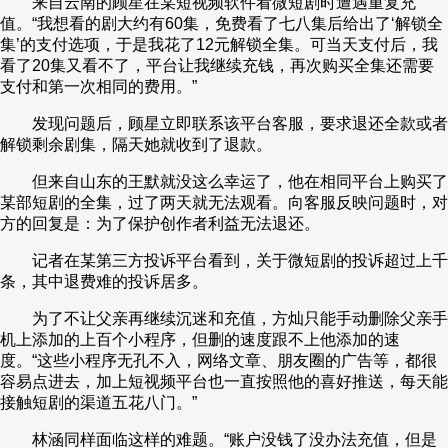
来自云南的顾星在某短视频软件看微短剧时遭遇重复充
值。“我想看的剧大约有60集，免费看了七八集后给出了‘解锁全
集’的支付选项，于是我花了12元解锁全集。可当天支付后，我
看了20集又看不了，平台让我继续充钱，再次购买全集还需要
支付和第一次相同的费用。”
发现问题后，顾星立即联系该平台客服，要求退还全款或者
解锁剩余剧集，隔天她就收到了退款。
但来自山东的王默就没这么幸运了，他在相同平台上购买了
某部短剧的全集，过了两天就无法观看。向客服反映问题时，对
方的回复是：为了保护创作者利益无法退还。
记者在某第三方投诉平台看到，关于微短剧的投诉超过上千
条，其中退费难的投诉居多。
为了不让父亲再继续沉迷和充值，方灿只能手动删除父亲手
机上添加的上百个小程序，但删的速度跟不上他添加的速
度。“这些小程序无孔不入，网络文章、朋友圈的广告等，都很
容易点进去，加上短视频平台也一直按照他的喜好推送，每天能
接触短剧的渠道五花八门。”
林涵同样面临这样的难题。“账户没钱了没办法充值，但是