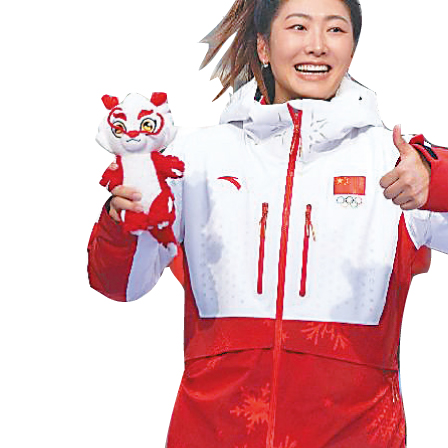
财经
教育
乡村振兴
生态环境
一带一路
央博
大国智造
大国展会
大国保险
云顶对话
云起
超
CCTV.节目官网
直播
节目单
栏目
片库
热播榜