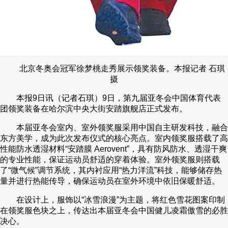
北京冬奥会冠军徐梦桃走秀展示领奖装备。本报记者 石琪
摄
本报9日讯（记者石琪）9日，第九届亚冬会中国体育代表
团领奖装备在哈尔滨中央大街安踏旗舰店正式发布。
本届亚冬会室内、室外领奖服采用中国自主研发科技，融合
东方美学，成为此次发布仪式的核心亮点。室内领奖服搭载了高
性能防水透湿材料“安踏膜 Aerovent”，具有防风防水、透湿干爽
的专业性能，保证运动员舒适的穿着体验。室外领奖服则搭载
了“微气候”调节系统，其内衬应用“热力洋流”科技，能够储存热
量并进行热能传导，确保运动员在室外环境中依旧保暖舒适。
在设计上，服饰以“冰雪浪漫”为主题，将红色雪花图案印制
在领奖服色块之上，传达出本届亚冬会中国健儿凌霜傲雪的必胜
决心。