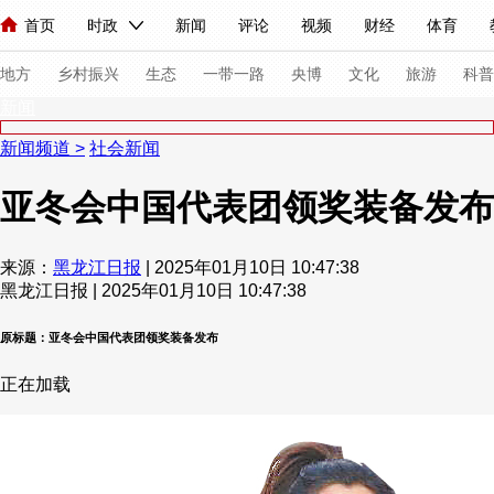
首页
时政
新闻
评论
视频
财经
体育
人民领袖习近平
直播
海外频道
片库
iPanda
栏目大全
联播+
English
中国领导人
节目单
Монгол
听音
央视快评
微视频
习式妙语
主持人
下
地方
乡村振兴
生态
一带一路
央博
文化
旅游
科普
新闻
新闻频道
>
社会新闻
总台春晚
网络春晚
共产党员网
秧纪录
纪录片网
亚冬会中国代表团领奖装备发布
新闻
国内
国际
评论
经济
军事
科技
法
来源：
黑龙江日报
| 2025年01月10日 10:47:38
黑龙江日报 | 2025年01月10日 10:47:38
人民领袖习近平
联播+
热解读
天天学习
习式妙语
原标题：亚冬会中国代表团领奖装备发布
视频
小央视频
小央直播
直播中国
熊猫频道
V
现场
前线
比划
快看
蓝海中国
新兵请入列
正在加载
体育
直播
竞猜
2026年世界杯
2026年冬奥会
VIP会员
CCTV奥林匹克频道
生活体育大会
体育江湖