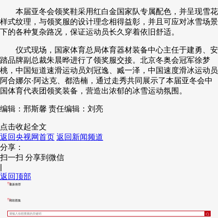
本届亚冬会领奖鞋采用红白金国家队专属配色，并呈现雪花
样式纹理，与领奖服的设计理念相得益彰，并且可应对冰雪场景
下的各种复杂路况，保证运动员长久穿着依旧舒适。
仪式现场，国家体育总局体育器材装备中心主任于建勇、安
踏品牌副总裁朱晨晔进行了领奖服交接。北京冬奥会冠军徐梦
桃，中国短道速滑运动员刘冠逸、臧一泽，中国速度滑冰运动员
阿合娜尔·阿达克、都浩楠，通过走秀共同展示了本届亚冬会中
国体育代表团领奖装备，营造出浓郁的冰雪运动氛围。
编辑：邢斯馨
责任编辑：刘亮
点击收起全文
返回央视网首页
返回新闻频道
分享：
扫一扫 分享到微信
|
返回顶部
最新推荐
精彩图集