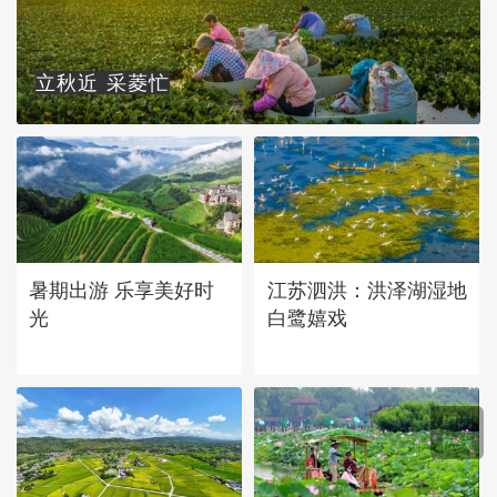
立秋近 采菱忙
暑期出游 乐享美好时
江苏泗洪：洪泽湖湿地
光
白鹭嬉戏