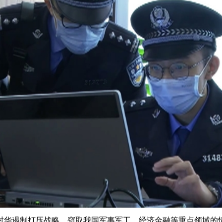
央博
非遗
文化
旅游
科普
健康
乐龄
阅读
云起
超级工厂
智敬中国
全民健康
颜选攻略
海洋
热播榜
总台企业白名单
对华遏制打压战略，窃取我国军事军工、经济金融等重点领域的