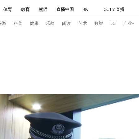
体育
教育
熊猫
直播中国
4K
CCTV.直播
式妙语
主持人
下载央视影音
热解读
天天学习
旅游
科普
健康
乐龄
阅读
艺术
数智
5G
产业+
纪录片网
国家大剧院
大型活动
科技
法治
文娱
人物
公益
图片
习式妙语
央视快评
央视网评
光华锐评
锋面
频道
VR/AR
4K专区
全景新闻
请入列
人生第一次
人生第二次
冬奥会
CBA
NBA
中超
国足
国际足球
网球
综
体育江湖
文化体育
冰雪道路
足球道路