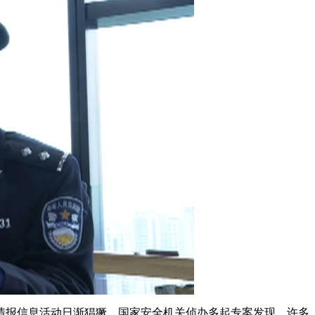
艺术
汽车
数智
5G
产业+
时尚
天气
才艺
网展
央央好物
情报信息活动日渐猖獗。国家安全机关侦办多起专案发现，许多