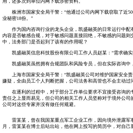
用，还多次到单位内网下载涉密资料。
株洲市国家安全局干警：“他通过公司内网下载窃取了近500
业秘密18份。”
作为国内咨询行业的龙头企业，凯盛融英的日常运行中配有
内容是否敏感合规，对于敏感问题直接回绝，不敏感的问题则
中，法务部门是否起到了该有的作用呢？
凯盛融英信息科技股份有限公司工作人员赵某：“需求确实特
凯盛融英虽然拥有合规团队和风险专员，但在实际咨询中
上海市国家安全局干警：“凯盛融英公司对维护国家安全责任
嫌疑，全由员工个人判断把握，公司法务和高管也不会主动过
在逐利的过程中，对于部分工作单位要求不宜接受咨询的专家
责任之上显而易见，但公司的相关工作人员坚称对于境外公司
公司对这些专家并没有做任何规避。
雷某某，曾在我国某重点军工企业工作，因向境外泄露军事军
月，雷某某在博士后站出站，他在网上投写的简历中，对自己