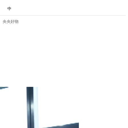
中
央央好物
合体育
亚冬会