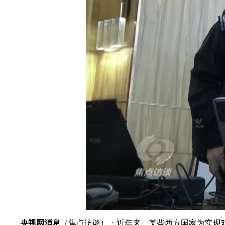
财经
教育
乡村振兴
生态环境
一带一路
大国智造
大国展会
大国保险
云顶对话
CCTV.节目官网
直播
节目单
栏目
片库
央视网消息
（焦点访谈）：近年来，某些西方国家为实现