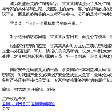
成为凯盛融英的咨询专家后，雷某某陆续接受了几次咨询。2
与专家的具体咨询过程。按照以往的操作，客户的咨询必须在
议平台，而且凯盛融英的人全程不会参与。公司的反常行为并
雷某某：“问了一个军机型号的保有量。”
对于这样的敏感问题，雷某某没有回避，而是心存侥幸、极
经国家保密部门鉴定，雷某某共向对方提供三项机密级国家
企业与外国政府、军方、情报机关关系密切。仅2017年到202
处理，对其中涉嫌违法犯罪的人员，将一查到底，追查其法律
国家安全是民族复兴的根基，事关国家根本利益和人民福祉
密情况，对我国产业发展和经济安全造成重大危害，最终沦为
务时严格落实审核把关责任，专家学者接受咨询时切实履行安
编辑：宿党辉
责任编辑：刘亮
点击收起全文
返回央视网首页
返回新闻频道
分享：