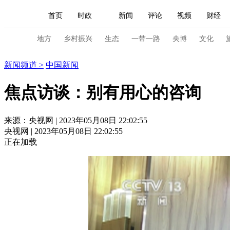
首页
时政
新闻
评论
视频
财经
人民领袖习近平
直播
海外频道
片库
iPanda
栏目大全
联播+
English
中国领导人
节目单
Монгол
听音
央视快评
微视频
习
地方
乡村振兴
生态
一带一路
央博
文化
新闻
新闻频道
>
中国新闻
总台春晚
网络春晚
共产党员网
秧纪录
焦点访谈：别有用心的咨询
新闻
国内
国际
评论
经济
军事
来源：央视网 | 2023年05月08日 22:02:55
央视网 | 2023年05月08日 22:02:55
人民领袖习近平
联播+
热解读
天天学习
正在加载
视频
小央视频
小央直播
直播中国
熊猫
现场
前线
比划
快看
蓝海中国
新兵
体育
直播
竞猜
2026年世界杯
2026年
VIP会员
CCTV奥林匹克频道
生活体育大会