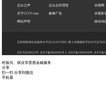
总台之声
总台总经理室
央视网
关于CCTV.com
象舞广告
央视影
网站声明
移动传
互联网新闻信息服务许可证10120170003
网上传播视听节目许可证号0102
京ICP证060535号
京ICP备06036302号-2
京ICP备10003349号
京ICP备10
村振兴、就业等普惠金融服务
分享
扫一扫 分享到微信
手机看