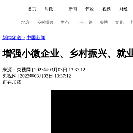
首页
时政
新闻
评论
视频
财经
人民领袖习近平
直播
海外频道
片库
iPanda
栏目大全
联播+
English
中国领导人
节目单
Монгол
听音
央视快评
微视频
习
地方
乡村振兴
生态
一带一路
央博
文化
新闻
新闻频道
>
中国新闻
总台春晚
网络春晚
共产党员网
秧纪录
增强小微企业、乡村振兴、就
新闻
国内
国际
评论
经济
军事
来源：央视网 | 2023年03月03日 13:37:12
央视网 | 2023年03月03日 13:37:12
人民领袖习近平
联播+
热解读
天天学习
正在加载
视频
小央视频
小央直播
直播中国
熊猫
现场
前线
比划
快看
蓝海中国
新兵
体育
直播
竞猜
2026年世界杯
2026年
VIP会员
CCTV奥林匹克频道
生活体育大会