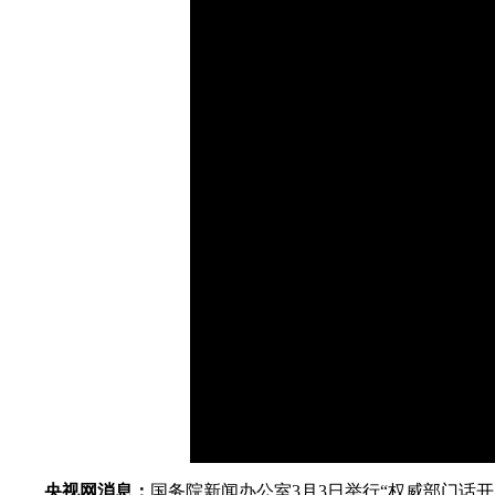
财经
教育
乡村振兴
生态环境
一带一路
大国智造
大国展会
大国保险
云顶对话
CCTV.节目官网
直播
节目单
栏目
片库
央视网消息：
国务院新闻办公室3月3日举行“权威部门话