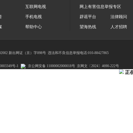
互联网电视
网上有害信息举报专区
音
手机电视
辟谣平台
法律顾问
媒
帮助中心
望海热线
人才招聘
002 新出网证（京）字098号
违法和不良信息举报电话:010-88427865
003349号-1
京公网安备 11000002000018号
京网文〔2024〕4690-222号
正