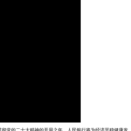
艺术
汽车
数智
5G
产业+
时尚
天气
才艺
网展
央央好物
是贯彻党的二十大精神的开局之年，人民银行将为经济平稳健康发