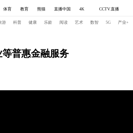
体育
教育
熊猫
直播中国
4K
CCTV.直播
式妙语
主持人
下载央视影音
热解读
天天学习
旅游
科普
健康
乐龄
阅读
艺术
数智
5G
产业+
纪录片网
国家大剧院
大型活动
业等普惠金融服务
科技
法治
文娱
人物
公益
图片
习式妙语
央视快评
央视网评
光华锐评
锋面
频道
VR/AR
4K专区
全景新闻
请入列
人生第一次
人生第二次
冬奥会
CBA
NBA
中超
国足
国际足球
网球
综
体育江湖
文化体育
冰雪道路
足球道路