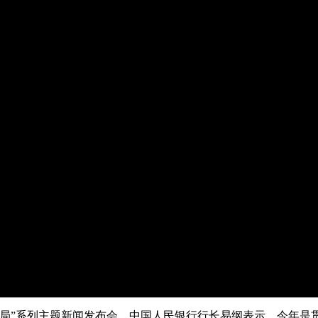
央博
非遗
文化
旅游
科普
健康
乐龄
阅读
云起
超级工厂
智敬中国
全民健康
颜选攻略
海洋
热播榜
总台企业白名单
开局”系列主题新闻发布会。中国人民银行行长易纲表示，今年