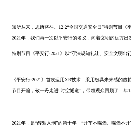
财经
教育
乡村振兴
生态环境
一带一路
大国智造
大国展会
大国保险
云顶对话
知所从来，思所将往。12·2“全国交通安全日”特别节目
2021年，我们再一次以平安行的名义，向着文明的远方
特别节目《平安行·2021》以“守法规知礼让、安全文明出行”
CCTV.节目官网
直播
节目单
栏目
片库
《平安行·2021》首次运用XR技术，采用极具未来感
节目开篇，敬一丹走进“时空隧道”，带领观众回顾了十年
2021年，是“醉驾入刑”的第十年，“开车不喝酒、喝酒