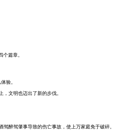
艺术
汽车
数智
5G
产业+
时尚
天气
才艺
网展
央央好物
”四个篇章。
凡体验。
程上，文明也迈出了新的步伐。
余起酒驾醉驾肇事导致的伤亡事故，使上万家庭免于破碎。