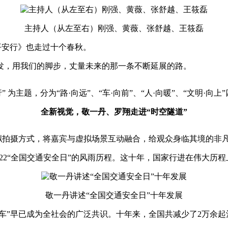
央博
非遗
文化
旅游
科普
健康
乐龄
阅读
主持人（从左至右）刚强、黄薇、张舒越、王筱磊
云起
超级工厂
智敬中国
全民健康
颜选攻略
海洋
《平安行》也走过十个春秋。
出发，用我们的脚步，丈量未来的那一条不断延展的路。
 为主题，分为“路·向远”、“车·向前”、“人·向暖”、“文明·向上
热播榜
总台企业白名单
全新视觉，敬一丹、罗翔走进“时空隧道”
的虚拟拍摄方式，将嘉宾与虚拟场景互动融合，给观众身临其境的非
122“全国交通安全日”的风雨历程。这十年，国家行进在伟大历
敬一丹讲述“全国交通安全日”十年发展
不开车”早已成为全社会的广泛共识。十年来，全国共减少了2万