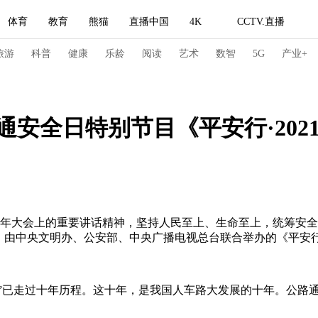
体育
教育
熊猫
直播中国
4K
CCTV.直播
式妙语
主持人
下载央视影音
热解读
天天学习
旅游
科普
健康
乐龄
阅读
艺术
数智
5G
产业+
纪录片网
国家大剧院
大型活动
通安全日特别节目《平安行·202
科技
法治
文娱
人物
公益
图片
习式妙语
央视快评
央视网评
光华锐评
锋面
频道
VR/AR
4K专区
全景新闻
年大会上的重要讲话精神，坚持人民至上、生命至上，统筹安全与
中央文明办、公安部、中央广播电视总台联合举办的《平安行·2021
请入列
人生第一次
人生第二次
冬奥会
CBA
NBA
中超
国足
国际足球
网球
综
全日”已走过十年历程。这十年，是我国人车路大发展的十年。公路通
体育江湖
文化体育
冰雪道路
足球道路