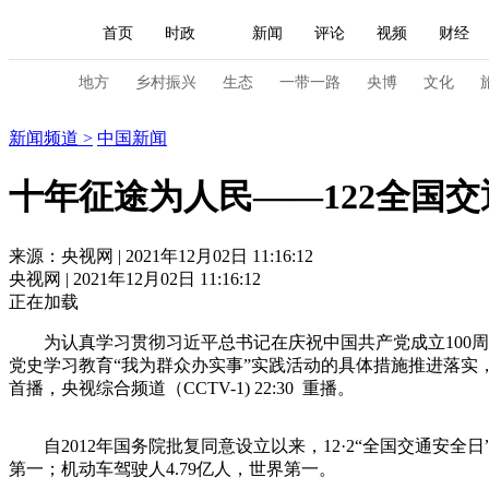
首页
时政
新闻
评论
视频
财经
人民领袖习近平
直播
海外频道
片库
iPanda
栏目大全
联播+
English
中国领导人
节目单
Монгол
听音
央视快评
微视频
习
地方
乡村振兴
生态
一带一路
央博
文化
新闻
新闻频道
>
中国新闻
总台春晚
网络春晚
共产党员网
秧纪录
十年征途为人民——122全国交
新闻
国内
国际
评论
经济
军事
来源：央视网 | 2021年12月02日 11:16:12
央视网 | 2021年12月02日 11:16:12
人民领袖习近平
联播+
热解读
天天学习
正在加载
视频
小央视频
小央直播
直播中国
熊猫
为认真学习贯彻习近平总书记在庆祝中国共产党成立100周
党史学习教育“我为群众办实事”实践活动的具体措施推进落实，由
现场
前线
比划
快看
蓝海中国
新兵
首播，央视综合频道（CCTV-1) 22:30 重播。
体育
直播
竞猜
2026年世界杯
2026年
自2012年国务院批复同意设立以来，12·2“全国交通安
第一；机动车驾驶人4.79亿人，世界第一。
VIP会员
CCTV奥林匹克频道
生活体育大会