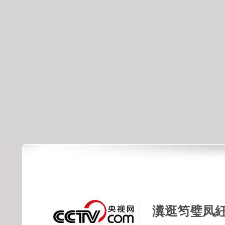
瀵逛笉璧凤紝