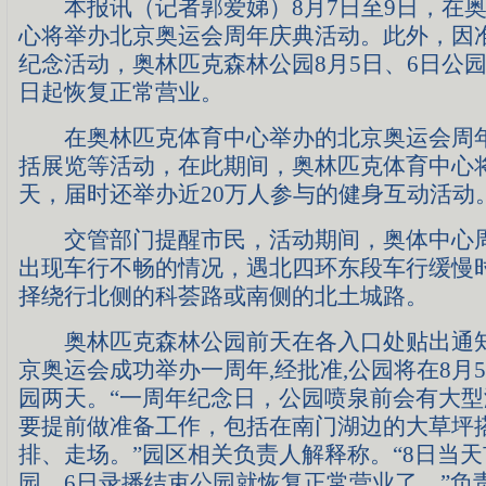
本报讯（记者郭爱娣）8月7日至9日，在奥
心将举办北京奥运会周年庆典活动。此外，因
纪念活动，奥林匹克森林公园8月5日、6日公
日起恢复正常营业。
在奥林匹克体育中心举办的北京奥运会周年
括展览等活动，在此期间，奥林匹克体育中心
天，届时还举办近20万人参与的健身互动活动
交管部门提醒市民，活动期间，奥体中心周
出现车行不畅的情况，遇北四环东段车行缓慢
择绕行北侧的科荟路或南侧的北土城路。
奥林匹克森林公园前天在各入口处贴出通知
京奥运会成功举办一周年,经批准,公园将在8月5
园两天。“一周年纪念日，公园喷泉前会有大
要提前做准备工作，包括在南门湖边的大草坪
排、走场。”园区相关负责人解释称。“8日当
园，6日录播结束公园就恢复正常营业了。”负