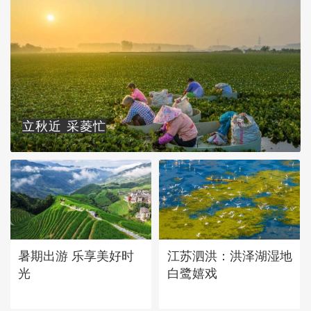
立秋近 采菱忙
暑期出游 乐享美好时
江苏泗洪：洪泽湖湿地
光
白鹭嬉戏