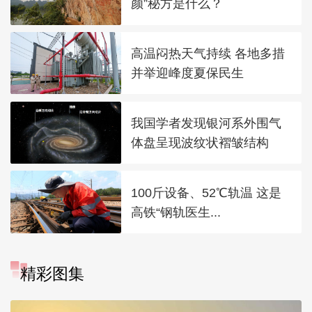
颜”秘方是什么？
高温闷热天气持续 各地多措
并举迎峰度夏保民生
我国学者发现银河系外围气
体盘呈现波纹状褶皱结构
100斤设备、52℃轨温 这是
高铁“钢轨医生...
精彩图集