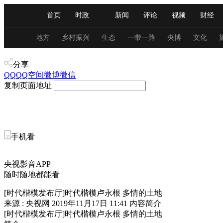
首页
时政
新闻
评论
视频
财经
人民领袖习近平
直播
海外频道
片库
iPanda
栏目大全
联播+
English
中国领导人
节目单
Монгол
听音
央视快评
微视频
习
地方
乡村振兴
生态
一带一路
央博
文化
新闻
分享
总台春晚
网络春晚
共产党员网
秧纪录
QQ
QQ空间
微博
微信
复制页面地址
新闻
国内
国际
评论
经济
军事
人民领袖习近平
联播+
热解读
天天学习
手机看
视频
小央视频
小央直播
直播中国
熊猫
央视影音APP
现场
前线
比划
快看
蓝海中国
新兵
随时随地都能看
[时代楷模发布厅]时代楷模卢永根 多情的土地
体育
直播
竞猜
2026年世界杯
2026年
来源 : 央视网
2019年11月17日 11:41
内容简介
[时代楷模发布厅]时代楷模卢永根 多情的土地
VIP会员
CCTV奥林匹克频道
生活体育大会