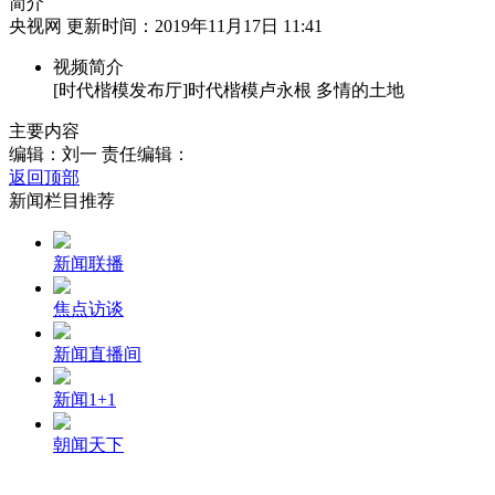
简介
央视网 更新时间：2019年11月17日 11:41
财经
教育
乡村振兴
生态环境
一带一路
视频简介
大国智造
大国展会
大国保险
云顶对话
[时代楷模发布厅]时代楷模卢永根 多情的土地
主要内容
编辑：刘一
责任编辑：
返回顶部
新闻栏目推荐
CCTV.节目官网
直播
节目单
栏目
片库
新闻联播
焦点访谈
新闻直播间
新闻1+1
朝闻天下