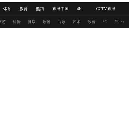
体育
教育
熊猫
直播中国
4K
CCTV.直播
式妙语
主持人
下载央视影音
热解读
天天学习
旅游
科普
健康
乐龄
阅读
艺术
数智
5G
产业+
纪录片网
国家大剧院
大型活动
科技
法治
文娱
人物
公益
图片
习式妙语
央视快评
央视网评
光华锐评
锋面
频道
VR/AR
4K专区
全景新闻
请入列
人生第一次
人生第二次
冬奥会
CBA
NBA
中超
国足
国际足球
网球
综
体育江湖
文化体育
冰雪道路
足球道路