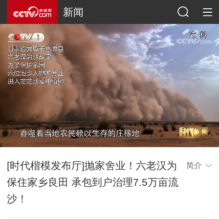
新闻
[时代楷模发布厅]抛家舍业！六老汉为
简介
保住家乡良田 承包到户治理7.5万亩流
沙！