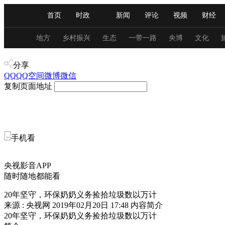
首页
时政
新闻
评论
视频
财经
人民领袖习近平
直播
海外频道
片库
iPanda
栏目大全
联播+
English
中国领导人
节目单
Монгол
听音
央视快评
微视频
习
地方
乡村振兴
生态
一带一路
央博
文化
新闻
分享
总台春晚
网络春晚
共产党员网
秧纪录
QQ
QQ空间
微博
微信
复制页面地址
新闻
国内
国际
评论
经济
军事
人民领袖习近平
联播+
热解读
天天学习
手机看
视频
小央视频
小央直播
直播中国
熊猫
央视影音APP
现场
前线
比划
快看
蓝海中国
新兵
随时随地都能看
20年坚守，环保奶奶义务捡拾垃圾数以万计
体育
直播
竞猜
2026年世界杯
2026年
来源 : 央视网
2019年02月20日 17:48
内容简介
20年坚守，环保奶奶义务捡拾垃圾数以万计
VIP会员
CCTV奥林匹克频道
生活体育大会