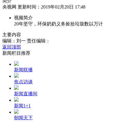
简介
央视网 更新时间：2019年02月20日 17:48
财经
教育
乡村振兴
生态环境
一带一路
视频简介
大国智造
大国展会
大国保险
云顶对话
20年坚守，环保奶奶义务捡拾垃圾数以万计
主要内容
编辑：刘一
责任编辑：
返回顶部
新闻栏目推荐
CCTV.节目官网
直播
节目单
栏目
片库
新闻联播
焦点访谈
新闻直播间
新闻1+1
朝闻天下